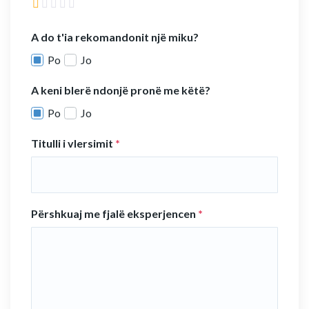
A do t'ia rekomandonit një miku?
Po
Jo
A keni blerë ndonjë pronë me këtë?
Po
Jo
Titulli i vlersimit
*
Përshkuaj me fjalë eksperjencen
*