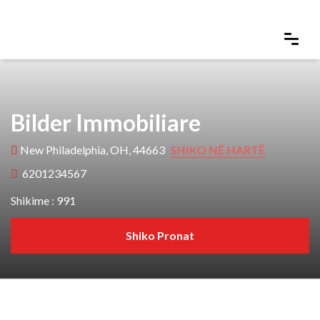
Bilder Immobiliare
New Philadelphia, OH, 44663
SHIKO NË HARTË
6201234567
Shikime : 991
Shiko Pronat