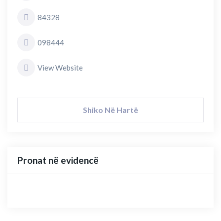
84328
098444
View Website
Shiko Në Hartë
Pronat në evidencë