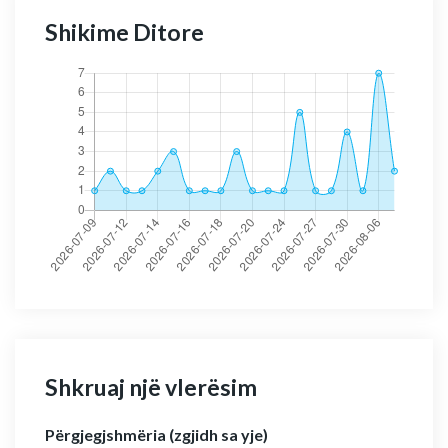
Shikime Ditore
Shkruaj një vlerësim
Përgjegjshmëria (zgjidh sa yje)