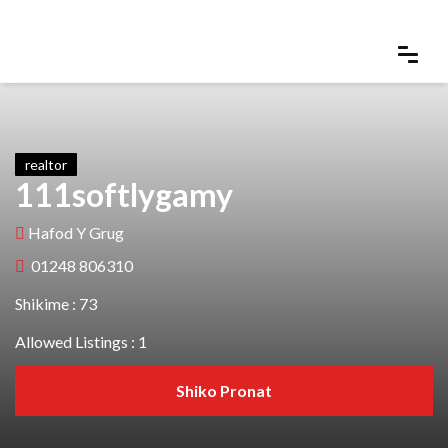
realtor
111softlygamy
Hafod Y Grug
01248 806310
Shikime : 73
Allowed Listings : 1
Shiko Pronat