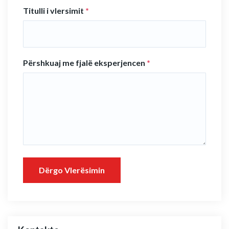
Titulli i vlersimit
*
Përshkuaj me fjalë eksperjencen
*
Dërgo Vlerësimin