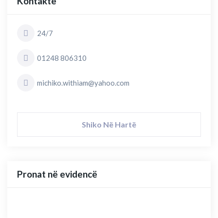
Kontakte
24/7
01248 806310
michiko.withiam@yahoo.com
Shiko Në Hartë
Pronat në evidencë