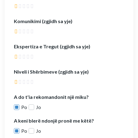
Komunikimi (zgjidh sa yje)
Ekspertiza e Tregut (zgjidh sa yje)
Niveli i Shërbimeve (zgjidh sa yje)
A do t'ia rekomandonit një miku?
Po
Jo
A keni blerë ndonjë pronë me këtë?
Po
Jo