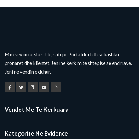
Miresevini ne shes blej shtepi. Portali ku lidh sebashku
pronaret dhe klientet. Jeni ne kerkim te shtepise se endrrave.
Jeni ne vendin e duhur.
Vendet Me Te Kerkuara
Kategorite Ne Evidence