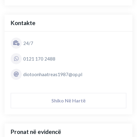
Kontakte
24/7
0121 170 2488
diotoonhaatreas1987@op.pl
Shiko Në Hartë
Pronat në evidencë