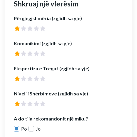
Shkruaj një vlerësim
Përgjegjshmëria (zgjidh sa yje)
Komunikimi (zgjidh sa yje)
Ekspertiza e Tregut (zgjidh sa yje)
Niveli i Shërbimeve (zgjidh sa yje)
A do t'ia rekomandonit një miku?
Po
Jo