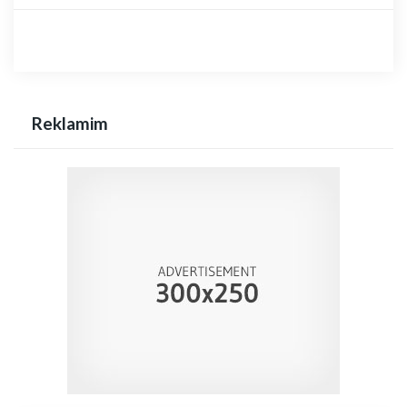
Reklamim