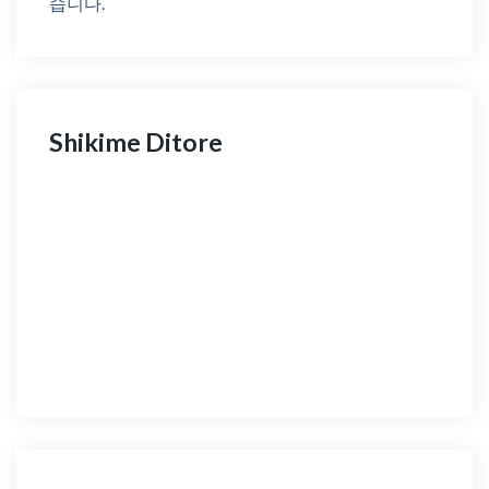
습니다.
Shikime Ditore